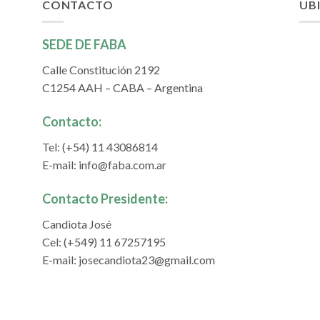
CONTACTO
UB
SEDE DE FABA
Calle Constitución 2192
C1254 AAH – CABA – Argentina
Contacto:
Tel: (+54) 11 43086814
E-mail:
info@faba.com.ar
Contacto Presidente:
Candiota José
Cel: (+549) 11 67257195
E-mail:
josecandiota23@gmail.com