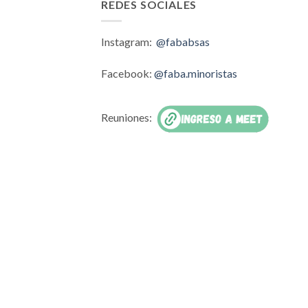
REDES SOCIALES
Instagram:
@fababsas
Facebook:
@faba.minoristas
Reuniones: