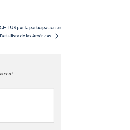
TUR por la participación en
etallista de las Américas
os con
*