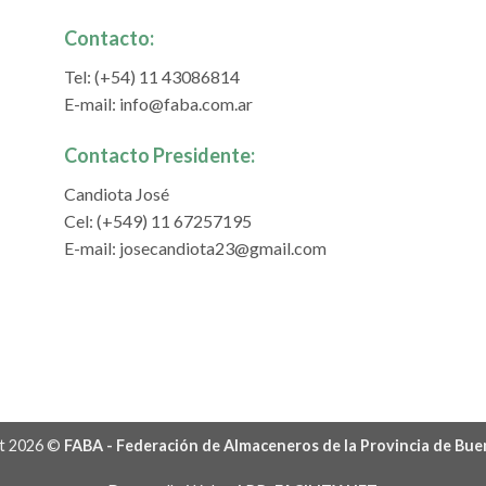
Contacto:
Tel: (+54) 11 43086814
E-mail:
info@faba.com.ar
Contacto Presidente:
Candiota José
Cel: (+549) 11 67257195
E-mail:
josecandiota23@gmail.com
t 2026 ©
FABA - Federación de Almaceneros de la Provincia de Bue