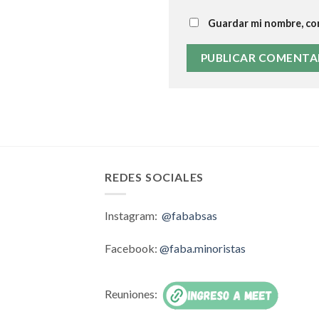
Guardar mi nombre, cor
REDES SOCIALES
Instagram:
@fababsas
Facebook:
@faba.minoristas
Reuniones: