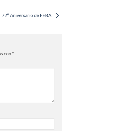
72º Aniversario de FEBA
os con
*