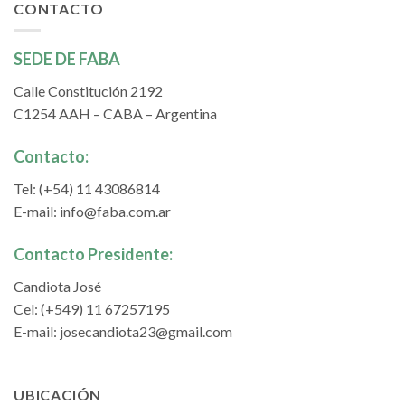
CONTACTO
SEDE DE FABA
Calle Constitución 2192
C1254 AAH – CABA – Argentina
Contacto:
Tel: (+54) 11 43086814
E-mail:
info@faba.com.ar
Contacto Presidente:
Candiota José
Cel: (+549) 11 67257195
E-mail:
josecandiota23@gmail.com
UBICACIÓN