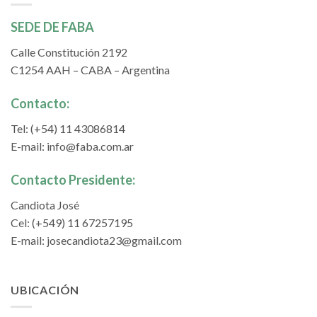
SEDE DE FABA
Calle Constitución 2192
C1254 AAH – CABA – Argentina
Contacto:
Tel: (+54) 11 43086814
E-mail:
info@faba.com.ar
Contacto Presidente:
Candiota José
Cel: (+549) 11 67257195
E-mail:
josecandiota23@gmail.com
UBICACIÓN