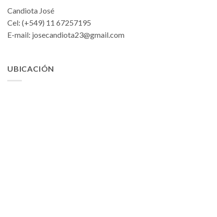
Candiota José
Cel: (+549) 11 67257195
E-mail:
josecandiota23@gmail.com
UBICACIÓN