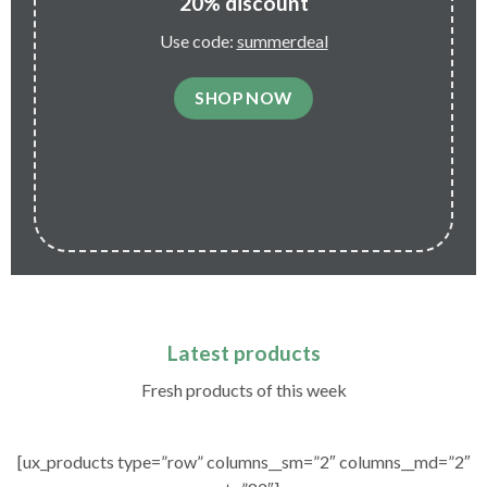
20% discount
Use code:
summerdeal
SHOP NOW
Latest products
Fresh products of this week
[ux_products type=”row” columns__sm=”2″ columns__md=”2″