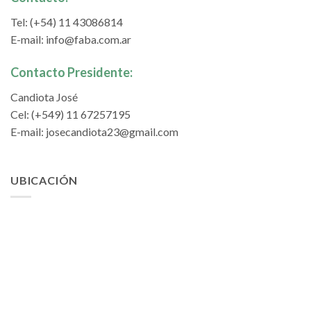
Tel: (+54) 11 43086814
E-mail:
info@faba.com.ar
Contacto Presidente:
Candiota José
Cel: (+549) 11 67257195
E-mail:
josecandiota23@gmail.com
UBICACIÓN