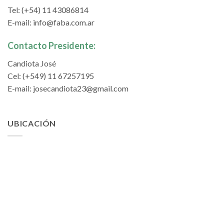
Tel: (+54) 11 43086814
E-mail:
info@faba.com.ar
Contacto Presidente:
Candiota José
Cel: (+549) 11 67257195
E-mail:
josecandiota23@gmail.com
UBICACIÓN