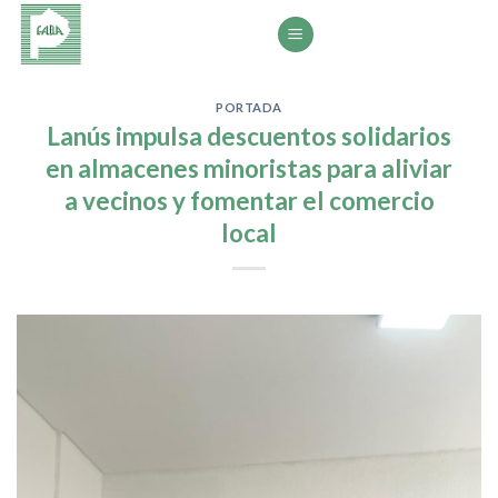
Saltar
al
contenido
PORTADA
Lanús impulsa descuentos solidarios
en almacenes minoristas para aliviar
a vecinos y fomentar el comercio
local