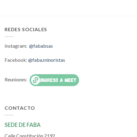
REDES SOCIALES
Instagram:
@fababsas
Facebook:
@faba.minoristas
Reuniones:
CONTACTO
SEDE DE FABA
Calle Constitución 2192