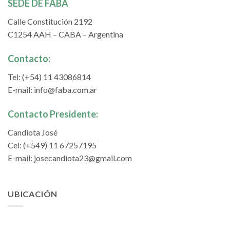
SEDE DE FABA
Calle Constitución 2192
C1254 AAH – CABA – Argentina
Contacto:
Tel: (+54) 11 43086814
E-mail:
info@faba.com.ar
Contacto Presidente:
Candiota José
Cel: (+549) 11 67257195
E-mail:
josecandiota23@gmail.com
UBICACIÓN