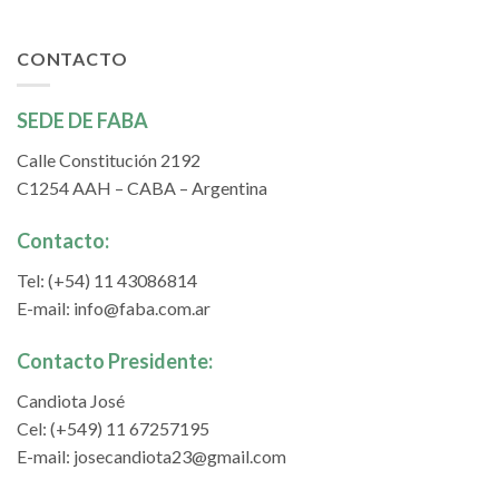
CONTACTO
SEDE DE FABA
Calle Constitución 2192
C1254 AAH – CABA – Argentina
Contacto:
Tel: (+54) 11 43086814
E-mail:
info@faba.com.ar
Contacto Presidente:
Candiota José
Cel: (+549) 11 67257195
E-mail:
josecandiota23@gmail.com