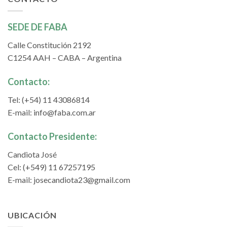
SEDE DE FABA
Calle Constitución 2192
C1254 AAH – CABA – Argentina
Contacto:
Tel: (+54) 11 43086814
E-mail:
info@faba.com.ar
Contacto Presidente:
Candiota José
Cel: (+549) 11 67257195
E-mail:
josecandiota23@gmail.com
UBICACIÓN